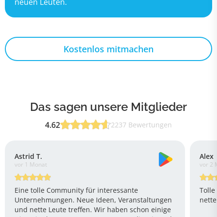
neuen Leuten.
Kostenlos mitmachen
Das sagen unsere Mitglieder
4.62
2237 Bewertungen
Astrid T.
Alex
vor 1 Monat
vor 2
Eine tolle Community für interessante
Tolle
Unternehmungen. Neue Ideen, Veranstaltungen
nett
und nette Leute treffen. Wir haben schon einige