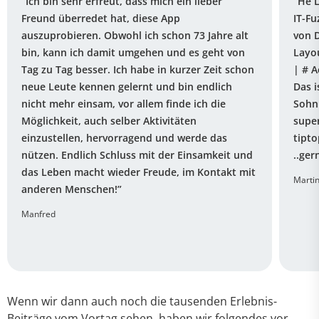
“Ich bin sehr erfreut, dass mich ein lieber
“He L
Freund überredet hat, diese App
IT-Fu
auszuprobieren. Obwohl ich schon 73 Jahre alt
von 
bin, kann ich damit umgehen und es geht von
Layou
Tag zu Tag besser. Ich habe in kurzer Zeit schon
| # A
neue Leute kennen gelernt und bin endlich
Das i
nicht mehr einsam, vor allem finde ich die
Sohn 
Möglichkeit, auch selber Aktivitäten
super
einzustellen, hervorragend und werde das
tipto
nützen. Endlich Schluss mit der Einsamkeit und
..ger
das Leben macht wieder Freude, im Kontakt mit
Marti
anderen Menschen!”
Manfred
Wenn wir dann auch noch die tausenden Erlebnis-
Beiträge vom Vortag sehen, haben wir folgendes vor