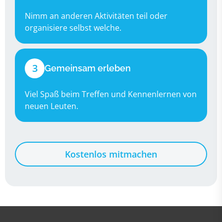
Nimm an anderen Aktivitäten teil oder
organisiere selbst welche.
3
Gemeinsam erleben
Viel Spaß beim Treffen und Kennenlernen von
neuen Leuten.
Kostenlos mitmachen