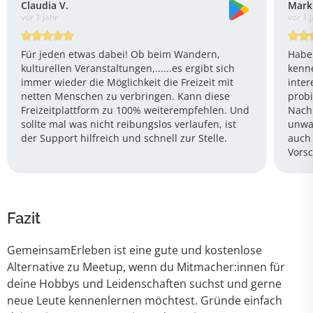
Claudia V.
Mark
vor 1 Jahr
vor 1 
Für jeden etwas dabei! Ob beim Wandern,
Habe 
kulturellen Veranstaltungen,......es ergibt sich
kenn
immer wieder die Möglichkeit die Freizeit mit
inter
netten Menschen zu verbringen. Kann diese
probi
Freizeitplattform zu 100% weiterempfehlen. Und
Nach
sollte mal was nicht reibungslos verlaufen, ist
unwah
der Support hilfreich und schnell zur Stelle.
auch 
Vorsc
Fazit
GemeinsamErleben ist eine gute und kostenlose
Alternative zu Meetup, wenn du Mitmacher:innen für
deine Hobbys und Leidenschaften suchst und gerne
neue Leute kennenlernen möchtest. Gründe einfach