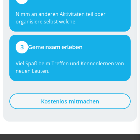
Nimm an anderen Aktivitäten teil oder
organisiere selbst welche.
3
Gemeinsam erleben
Viel Spaß beim Treffen und Kennenlernen von
neuen Leuten.
Kostenlos mitmachen