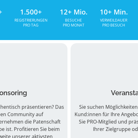
+
1.500+
12+ Mio.
10+ Min.
REGISTRIERUNGEN
BESUCHE
VERWEILDAUER
PRO TAG
PRO MONAT
PRO BESUCH
onsoring
Veransta
thentisch präsentieren? Das
Sie suchen Möglichkeite
nden Community auf
Kund:innen für Ihre Angeb
ernehmen die Patenschaft
Sie PRO-Mitglied und prä
 ist. Profitieren Sie beim
Ihrer Zielgruppe o
weite unserer aktivsten