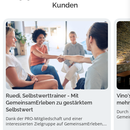
Kunden
Ruedi, Selbstwerttrainer - Mit
Vino'
GemeinsamErleben zu gestärktem
mehr
Selbstwert
Durch 
Gemein
Dank der PRO-Mitgliedschaft und einer
innova
interessierten Zielgruppe auf GemeinsamErleben,
bei de
sind Ruedi's Workshops nun gut gebucht.