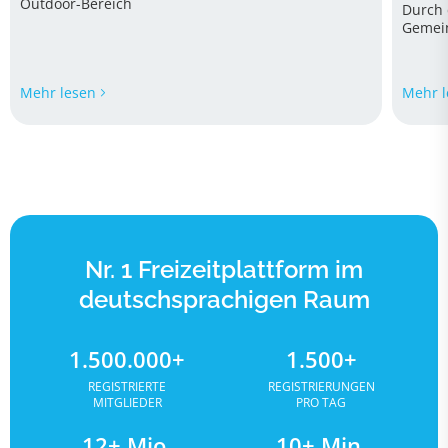
Outdoor-Bereich
Durch 
Gemein
innova
bei de
Mehr lesen
Mehr l
Nr. 1 Freizeitplattform im
deutschsprachigen Raum
1.500.000+
1.500+
REGISTRIERTE
REGISTRIERUNGEN
MITGLIEDER
PRO TAG
12+ Mio.
10+ Min.