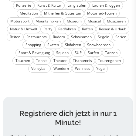
Konzerte
Kunst & Kultur
Langlaufen
Laufen & Joggen
Meditation
Mithelfen & Gutes tun
Motorrad-Touren
Motorsport
Mountainbiken
Museum
Musical
Musizieren
Natur & Umwelt
Party
Radfahren
Raften
Reisen & Urlaub
Reiten
Restaurants
Rudern
Schwimmen
Segeln
Serien
Shopping
Skaten
Skifahren
Snowboarden
Sport & Bewegung
Squash
SUP
Surfen
Tanzen
Tauchen
Tennis
Theater
Tischtennis
Tourengehen
Volleyball
Wandern
Wellness
Yoga
Registriere dich jetzt in nur 1
Minute!