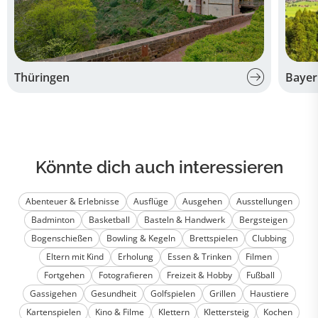
Thüringen
Bayer
Könnte dich auch interessieren
Abenteuer & Erlebnisse
Ausflüge
Ausgehen
Ausstellungen
Badminton
Basketball
Basteln & Handwerk
Bergsteigen
Bogenschießen
Bowling & Kegeln
Brettspielen
Clubbing
Eltern mit Kind
Erholung
Essen & Trinken
Filmen
Fortgehen
Fotografieren
Freizeit & Hobby
Fußball
Gassigehen
Gesundheit
Golfspielen
Grillen
Haustiere
Kartenspielen
Kino & Filme
Klettern
Klettersteig
Kochen