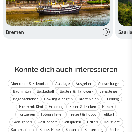
Bremen
Saarl
Könnte dich auch interessieren
Abenteuer & Erlebnisse
Ausflüge
Ausgehen
Ausstellungen
Badminton
Basketball
Basteln & Handwerk
Bergsteigen
Bogenschießen
Bowling & Kegeln
Brettspielen
Clubbing
Eltern mit Kind
Erholung
Essen & Trinken
Filmen
Fortgehen
Fotografieren
Freizeit & Hobby
Fußball
Gassigehen
Gesundheit
Golfspielen
Grillen
Haustiere
Kartenspielen
Kino & Filme
Klettern
Klettersteig
Kochen