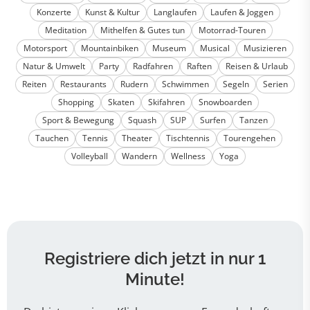
Konzerte
Kunst & Kultur
Langlaufen
Laufen & Joggen
Meditation
Mithelfen & Gutes tun
Motorrad-Touren
Motorsport
Mountainbiken
Museum
Musical
Musizieren
Natur & Umwelt
Party
Radfahren
Raften
Reisen & Urlaub
Reiten
Restaurants
Rudern
Schwimmen
Segeln
Serien
Shopping
Skaten
Skifahren
Snowboarden
Sport & Bewegung
Squash
SUP
Surfen
Tanzen
Tauchen
Tennis
Theater
Tischtennis
Tourengehen
Volleyball
Wandern
Wellness
Yoga
Registriere dich jetzt in nur 1
Minute!